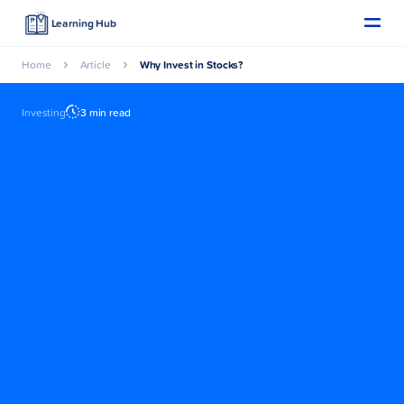
Learning Hub
Home
Article
Why Invest in Stocks?
Investing
3 min read