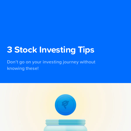
3 Stock Investing Tips
Don’t go on your investing journey without
knowing these!