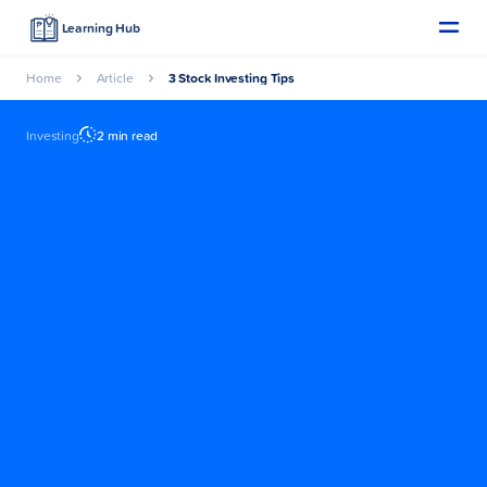
Learning Hub
Home
Article
3 Stock Investing Tips
Investing
2 min read